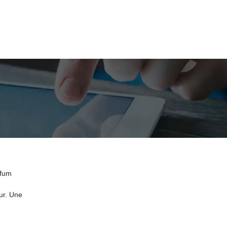
rfum
ur. Une