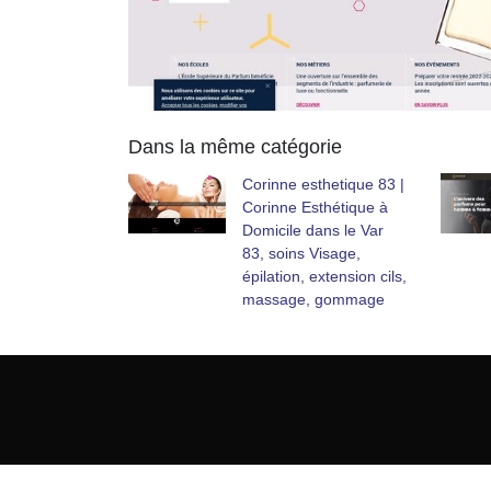
Dans la même catégorie
Corinne esthetique 83 |
Corinne Esthétique à
Domicile dans le Var
83, soins Visage,
épilation, extension cils,
massage, gommage