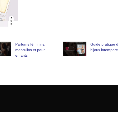
Parfums féminins,
Guide pratique 
masculins et pour
bijoux intempore
enfants