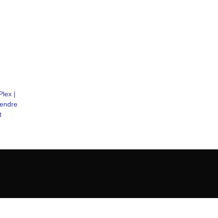
lex |
rendre
t