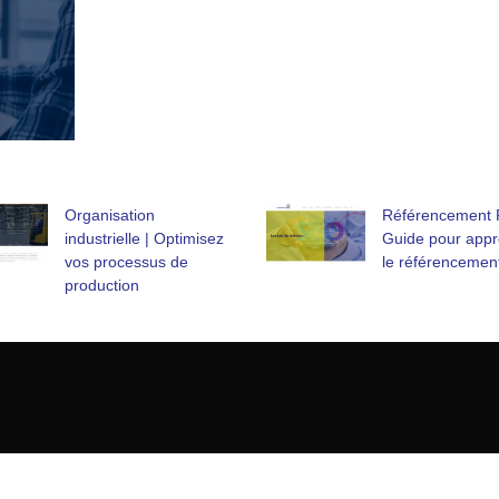
Organisation
Référencement P
industrielle | Optimisez
Guide pour app
vos processus de
le référencemen
production